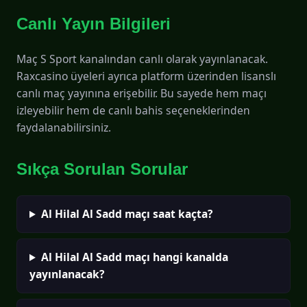
Canlı Yayın Bilgileri
Maç S Sport kanalından canlı olarak yayınlanacak.
Raxcasino üyeleri ayrıca platform üzerinden lisanslı
canlı maç yayınına erişebilir. Bu sayede hem maçı
izleyebilir hem de canlı bahis seçeneklerinden
faydalanabilirsiniz.
Sıkça Sorulan Sorular
Al Hilal Al Sadd maçı saat kaçta?
Al Hilal Al Sadd maçı hangi kanalda
yayınlanacak?