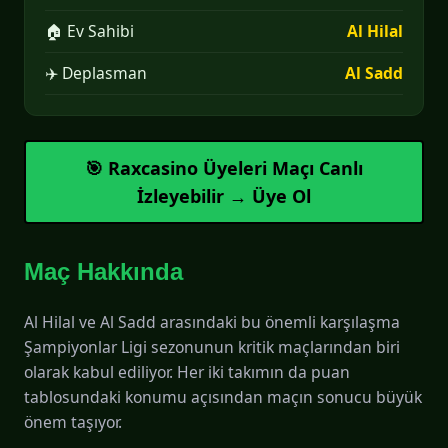
🏠 Ev Sahibi
Al Hilal
✈️ Deplasman
Al Sadd
🎯 Raxcasino Üyeleri Maçı Canlı
İzleyebilir → Üye Ol
Maç Hakkında
Al Hilal ve Al Sadd arasındaki bu önemli karşılaşma
Şampiyonlar Ligi sezonunun kritik maçlarından biri
olarak kabul ediliyor. Her iki takımın da puan
tablosundaki konumu açısından maçın sonucu büyük
önem taşıyor.