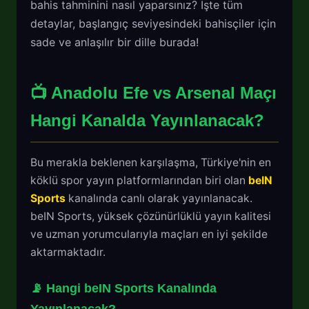
bahis tahminini nasıl yaparsınız? İşte tüm
detaylar, başlangıç seviyesindeki bahisçiler için
sade ve anlaşılır bir dille burada!
📺 Anadolu Efe vs Arsenal Maçı
Hangi Kanalda Yayınlanacak?
Bu merakla beklenen karşılaşma, Türkiye'nin en
köklü spor yayın platformlarından biri olan
beIN
Sports
kanalında canlı olarak yayınlanacak.
beIN Sports, yüksek çözünürlüklü yayın kalitesi
ve uzman yorumcularıyla maçları en iyi şekilde
aktarmaktadır.
📡 Hangi beIN Sports Kanalında