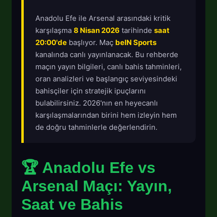
Anadolu Efe ile Arsenal arasındaki kritik
karşılaşma
8 Nisan 2026
tarihinde
saat
20:00'de
başlıyor. Maç
beIN Sports
kanalında canlı yayınlanacak. Bu rehberde
maçın yayın bilgileri, canlı bahis tahminleri,
oran analizleri ve başlangıç seviyesindeki
bahisçiler için stratejik ipuçlarını
bulabilirsiniz. 2026'nın en heyecanlı
karşılaşmalarından birini hem izleyin hem
de doğru tahminlerle değerlendirin.
🏆 Anadolu Efe vs
Arsenal Maçı: Yayın,
Saat ve Bahis