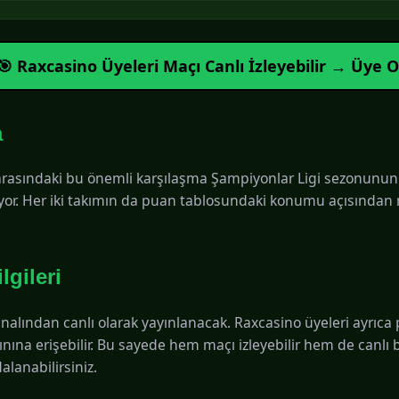
🎯 Raxcasino Üyeleri Maçı Canlı İzleyebilir → Üye O
a
arasındaki bu önemli karşılaşma Şampiyonlar Ligi sezonunun 
iliyor. Her iki takımın da puan tablosundaki konumu açısınd
lgileri
nalından canlı olarak yayınlanacak. Raxcasino üyeleri ayrıca
yınına erişebilir. Bu sayede hem maçı izleyebilir hem de canlı 
lanabilirsiniz.