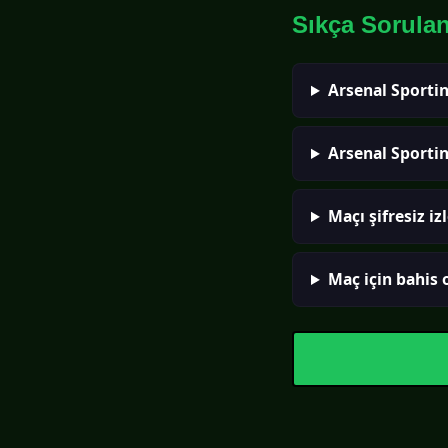
Sıkça Sorulan
Arsenal Sportin
Arsenal Sporti
Maçı şifresiz iz
Maç için bahis 