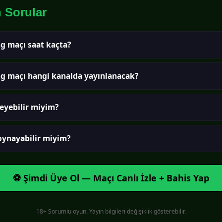
 Sorular
g maçı saat kaçta?
ng maçı hangi kanalda yayınlanacak?
leyebilir miyim?
oynayabilir miyim?
⚽ Şimdi Üye Ol — Maçı Canlı İzle + Bahis Yap
18+ Sorumlu oyun. Yayın bilgileri değişiklik gösterebilir.