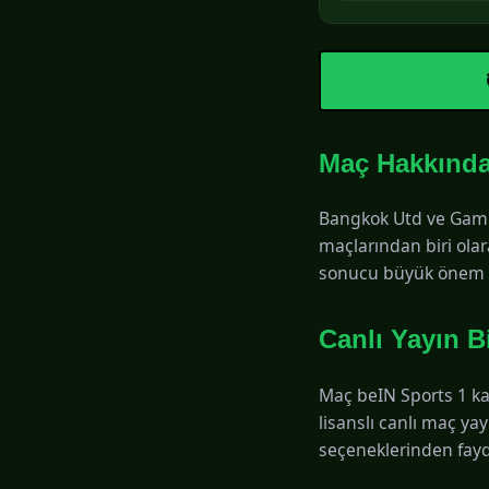
Maç Hakkınd
Bangkok Utd ve Gamb
maçlarından biri ola
sonucu büyük önem t
Canlı Yayın Bi
Maç beIN Sports 1 ka
lisanslı canlı maç ya
seçeneklerinden fayda