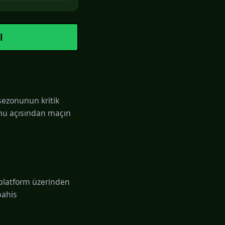
l
sezonunun kritik
umu açısından maçın
 platform üzerinden
bahis