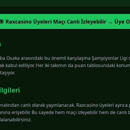
🎯 Raxcasino Üyeleri Maçı Canlı İzleyebilir → Üye O
a
a Osaka arasındaki bu önemli karşılaşma Şampiyonlar Ligi 
rak kabul ediliyor. Her iki takımın da puan tablosundaki kon
aşıyor.
lgileri
nalından canlı olarak yayınlanacak. Raxcasino üyeleri ayrıca
yınına erişebilir. Bu sayede hem maçı izleyebilir hem de canlı 
lanabilirsiniz.