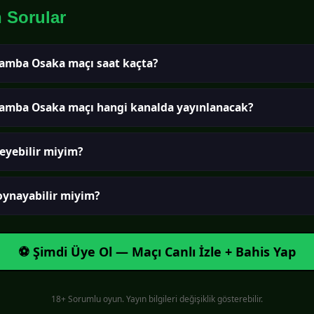
 Sorular
amba Osaka maçı saat kaçta?
mba Osaka maçı hangi kanalda yayınlanacak?
leyebilir miyim?
oynayabilir miyim?
⚽ Şimdi Üye Ol — Maçı Canlı İzle + Bahis Yap
18+ Sorumlu oyun. Yayın bilgileri değişiklik gösterebilir.