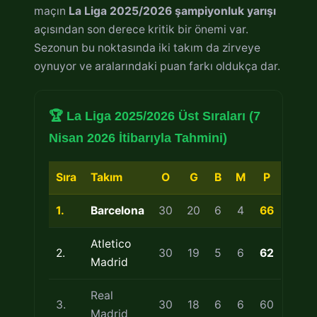
maçın
La Liga 2025/2026 şampiyonluk yarışı
açısından son derece kritik bir önemi var.
Sezonun bu noktasında iki takım da zirveye
oynuyor ve aralarındaki puan farkı oldukça dar.
🏆 La Liga 2025/2026 Üst Sıraları (7
Nisan 2026 İtibarıyla Tahmini)
Sıra
Takım
O
G
B
M
P
1.
Barcelona
30
20
6
4
66
Atletico
2.
30
19
5
6
62
Madrid
Real
3.
30
18
6
6
60
Madrid