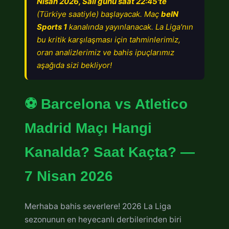
Nisan 2026, Salı günü saat 22:45'te
(Türkiye saatiyle) başlayacak. Maç
beIN
Sports 1
kanalında yayınlanacak. La Liga'nın
bu kritik karşılaşması için tahminlerimiz,
oran analizlerimiz ve bahis ipuçlarımız
aşağıda sizi bekliyor!
⚽ Barcelona vs Atletico
Madrid Maçı Hangi
Kanalda? Saat Kaçta? —
7 Nisan 2026
Merhaba bahis severlere! 2026 La Liga
sezonunun en heyecanlı derbilerinden biri