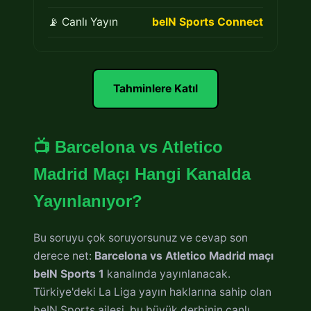
📡 Canlı Yayın
beIN Sports Connect
Tahminlere Katıl
📺 Barcelona vs Atletico
Madrid Maçı Hangi Kanalda
Yayınlanıyor?
Bu soruyu çok soruyorsunuz ve cevap son
derece net:
Barcelona vs Atletico Madrid maçı
beIN Sports 1
kanalında yayınlanacak.
Türkiye'deki La Liga yayın haklarına sahip olan
beIN Sports ailesi, bu büyük derbinin canlı