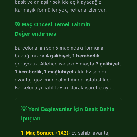
basit ve anlaşılır şekilde açıklayacağız.
Karmaşık formüller yok, net analizler var!
🎯 Maç Öncesi Temel Tahmin
Değerlendirmesi
Barcelona'nın son 5 maçındaki formuna
baktığımızda
4 galibiyet, 1 beraberlik
görüyoruz. Atletico ise son 5 maçta
3 galibiyet,
1 beraberlik, 1 mağlubiyet
aldı. Ev sahibi
avantajı göz önüne alındığında, istatistikler
Barcelona'yı hafif favori olarak işaret ediyor.
💡 Yeni Başlayanlar İçin Basit Bahis
İpuçları
1. Maç Sonucu (1X2):
Ev sahibi avantajı