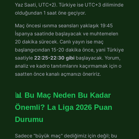
Yaz Saati, UTC+2). Türkiye ise UTC+3 diliminde
olduğundan 1 saat öne geçiyor.
Maç öncesi ısınma seansları yaklaşık 19:45
İspanya saatinde başlayacak ve muhtemelen
20 dakika sürecek. Canlı yayın ise maç
başlangıcından 15-20 dakika önce, yani Türkiye
saatiyle
22:25-22:30 gibi
başlayacak. Yorum,
analiz ve kadro tanıtımlarını kaçırmamak için o
saatten önce kanalı açmanızı öneririz.
📊 Bu Maç Neden Bu Kadar
Önemli? La Liga 2026 Puan
Durumu
Sadece "büyük maç" dediğimiz için değil; bu