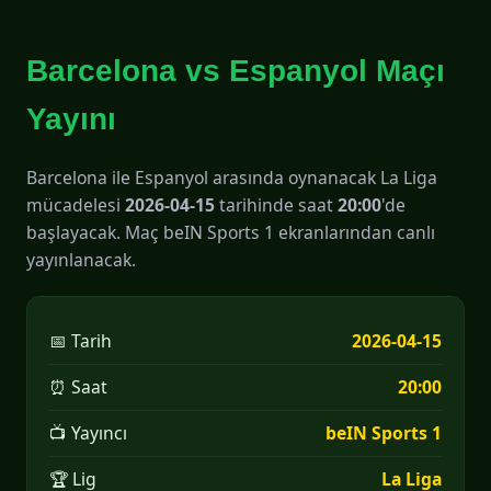
Barcelona vs Espanyol Maçı
Yayını
Barcelona ile Espanyol arasında oynanacak La Liga
mücadelesi
2026-04-15
tarihinde saat
20:00
'de
başlayacak. Maç beIN Sports 1 ekranlarından canlı
yayınlanacak.
📅 Tarih
2026-04-15
⏰ Saat
20:00
📺 Yayıncı
beIN Sports 1
🏆 Lig
La Liga