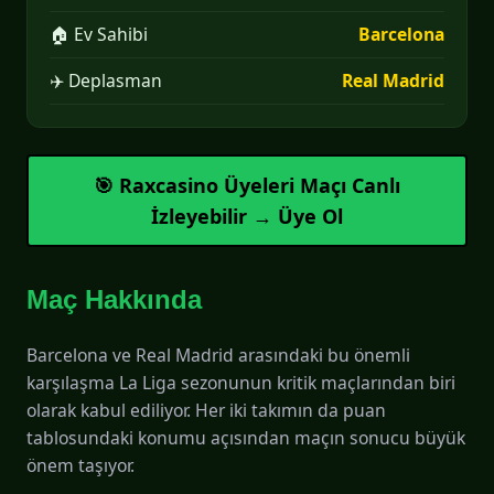
🏠 Ev Sahibi
Barcelona
✈️ Deplasman
Real Madrid
🎯 Raxcasino Üyeleri Maçı Canlı
İzleyebilir → Üye Ol
Maç Hakkında
Barcelona ve Real Madrid arasındaki bu önemli
karşılaşma La Liga sezonunun kritik maçlarından biri
olarak kabul ediliyor. Her iki takımın da puan
tablosundaki konumu açısından maçın sonucu büyük
önem taşıyor.