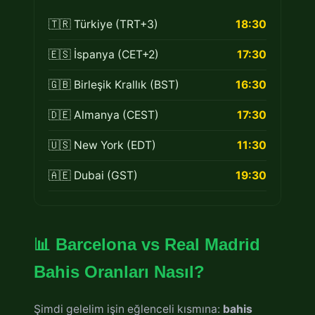
🇹🇷 Türkiye (TRT+3)
18:30
🇪🇸 İspanya (CET+2)
17:30
🇬🇧 Birleşik Krallık (BST)
16:30
🇩🇪 Almanya (CEST)
17:30
🇺🇸 New York (EDT)
11:30
🇦🇪 Dubai (GST)
19:30
📊 Barcelona vs Real Madrid
Bahis Oranları Nasıl?
Şimdi gelelim işin eğlenceli kısmına:
bahis