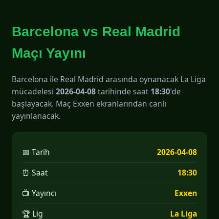
Barcelona vs Real Madrid
Maçı Yayını
Barcelona ile Real Madrid arasında oynanacak La Liga
mücadelesi
2026-04-08
tarihinde saat
18:30
'de
başlayacak. Maç Exxen ekranlarından canlı
yayınlanacak.
📅 Tarih
2026-04-08
⏰ Saat
18:30
📺 Yayıncı
Exxen
🏆 Lig
La Liga