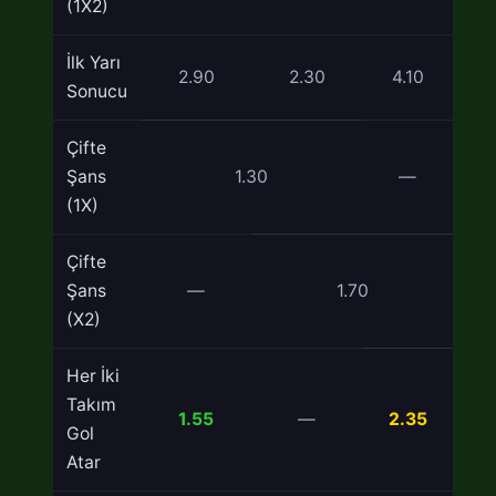
(1X2)
İlk Yarı
2.90
2.30
4.10
Sonucu
Çifte
Şans
1.30
—
(1X)
Çifte
Şans
—
1.70
(X2)
Her İki
Takım
1.55
—
2.35
Gol
Atar