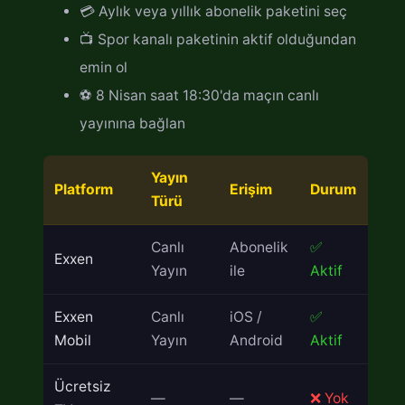
💳 Aylık veya yıllık abonelik paketini seç
📺 Spor kanalı paketinin aktif olduğundan
emin ol
⚽ 8 Nisan saat 18:30'da maçın canlı
yayınına bağlan
Yayın
Platform
Erişim
Durum
Türü
Canlı
Abonelik
✅
Exxen
Yayın
ile
Aktif
Exxen
Canlı
iOS /
✅
Mobil
Yayın
Android
Aktif
Ücretsiz
—
—
❌ Yok