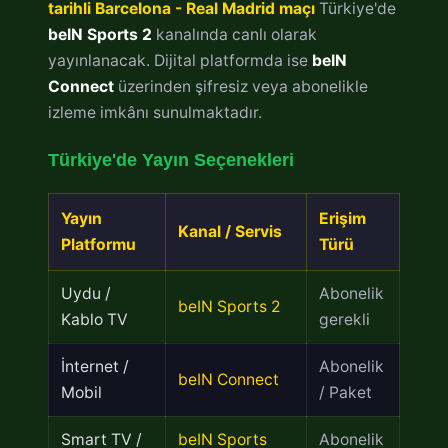
tarihli Barcelona - Real Madrid maçı
Türkiye'de
beIN Sports 2
kanalında canlı olarak
yayınlanacak. Dijital platformda ise
beIN
Connect
üzerinden şifresiz veya abonelikle
izleme imkânı sunulmaktadır.
Türkiye'de Yayın Seçenekleri
Yayın
Erişim
Kanal / Servis
Platformu
Türü
Uydu /
Abonelik
beIN Sports 2
Kablo TV
gerekli
İnternet /
Abonelik
beIN Connect
Mobil
/ Paket
Smart TV /
beIN Sports
Abonelik