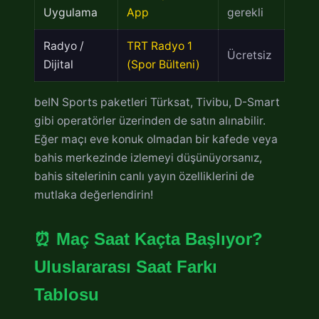
Uygulama
App
gerekli
Radyo /
TRT Radyo 1
Ücretsiz
Dijital
(Spor Bülteni)
beIN Sports paketleri Türksat, Tivibu, D-Smart
gibi operatörler üzerinden de satın alınabilir.
Eğer maçı eve konuk olmadan bir kafede veya
bahis merkezinde izlemeyi düşünüyorsanız,
bahis sitelerinin canlı yayın özelliklerini de
mutlaka değerlendirin!
⏰ Maç Saat Kaçta Başlıyor?
Uluslararası Saat Farkı
Tablosu