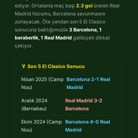
ediyor. Ortalama maç başı
2.3 gol
üreten Real
Madrid hücumu, Barcelona savunmasını
zorlayacak. Öte yandan son 5 El Clasico
sonucuna baktığımızda
3 Barcelona, 1
beraberlik, 1 Real Madrid
galibiyeti dikkat
çekiyor.
🏅 Son 5 El Clasico Sonucu
Nisan 2025 (Camp
Barcelona 2-1 Real
Nou)
Madrid
Aralık 2024
Real Madrid 3-2
(Bernabeu)
Barcelona
Ekim 2024 (Camp
Barcelona 4-0 Real
Nou)
Madrid