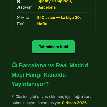
🏟️
Spotify Camp Nou,
Stadyum
Barcelona
🎯 Maç
El Clasico — La Liga 30.
Türü
Hafta
Tahminlere Katıl
📺 Barcelona vs Real Madrid
Maçı Hangi Kanalda
Yayınlanıyor?
El Clasico gibi devasa bir maç için doğru kanalı
bulmak hayati önem taşıyor.
9 Nisan 2026