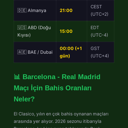
CEST
🇩🇪 Almanya
21:00
(UTC+2)
🇺🇸 ABD (Doğu
EDT
15:00
Kıyısı)
(UTC-4)
00:00 (+1
GST
🇦🇪 BAE / Dubai
gün)
(UTC+4)
📊 Barcelona - Real Madrid
Maçı İçin Bahis Oranları
Neler?
El Clasico, yılın en çok bahis oynanan maçları
arasında yer alıyor. 2026 sezonu itibarıyla