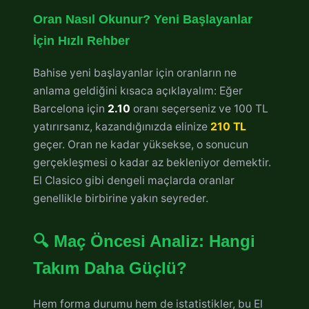
Oran Nasıl Okunur? Yeni Başlayanlar
İçin Hızlı Rehber
Bahise yeni başlayanlar için oranların ne
anlama geldiğini kısaca açıklayalım: Eğer
Barcelona için
2.10
oranı seçerseniz ve 100 TL
yatırırsanız, kazandığınızda elinize
210 TL
geçer. Oran ne kadar yüksekse, o sonucun
gerçekleşmesi o kadar az bekleniyor demektir.
El Clasico gibi dengeli maçlarda oranlar
genellikle birbirine yakın seyreder.
🔍 Maç Öncesi Analiz: Hangi
Takım Daha Güçlü?
Hem forma durumu hem de istatistikler, bu El