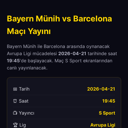
Bayern Münih vs Barcelona
Maçı Yayını
Bayern Münih ile Barcelona arasında oynanacak
Avrupa Ligi mücadelesi
2026-04-21
tarihinde saat
19:45
'de başlayacak. Maç S Sport ekranlarından
canlı yayınlanacak.
📅 Tarih
2026-04-21
⏰ Saat
19:45
📺 Yayıncı
S Sport
🏆 Lig
Avrupa Ligi