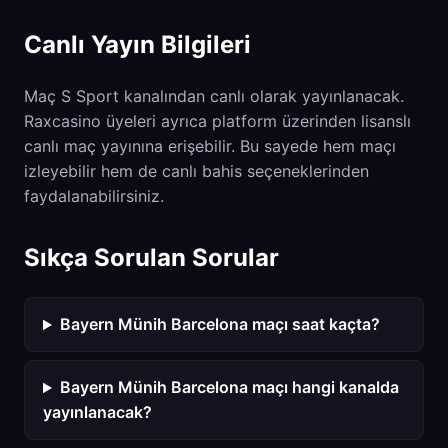
Canlı Yayın Bilgileri
Maç S Sport kanalından canlı olarak yayınlanacak.
Raxcasino üyeleri ayrıca platform üzerinden lisanslı
canlı maç yayınına erişebilir. Bu sayede hem maçı
izleyebilir hem de canlı bahis seçeneklerinden
faydalanabilirsiniz.
Sıkça Sorulan Sorular
Bayern Münih Barcelona maçı saat kaçta?
Bayern Münih Barcelona maçı hangi kanalda
yayınlanacak?