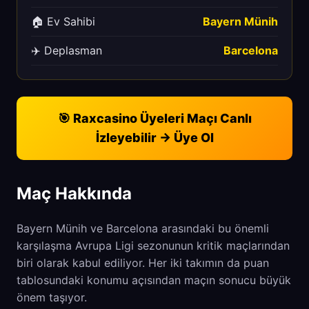
🏠 Ev Sahibi
Bayern Münih
✈️ Deplasman
Barcelona
🎯 Raxcasino Üyeleri Maçı Canlı
İzleyebilir → Üye Ol
Maç Hakkında
Bayern Münih ve Barcelona arasındaki bu önemli
karşılaşma Avrupa Ligi sezonunun kritik maçlarından
biri olarak kabul ediliyor. Her iki takımın da puan
tablosundaki konumu açısından maçın sonucu büyük
önem taşıyor.