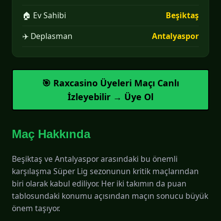
🏠 Ev Sahibi
Beşiktaş
✈️ Deplasman
Antalyaspor
🎯 Raxcasino Üyeleri Maçı Canlı
İzleyebilir → Üye Ol
Maç Hakkında
Beşiktaş ve Antalyaspor arasındaki bu önemli
karşılaşma Süper Lig sezonunun kritik maçlarından
biri olarak kabul ediliyor. Her iki takımın da puan
tablosundaki konumu açısından maçın sonucu büyük
önem taşıyor.