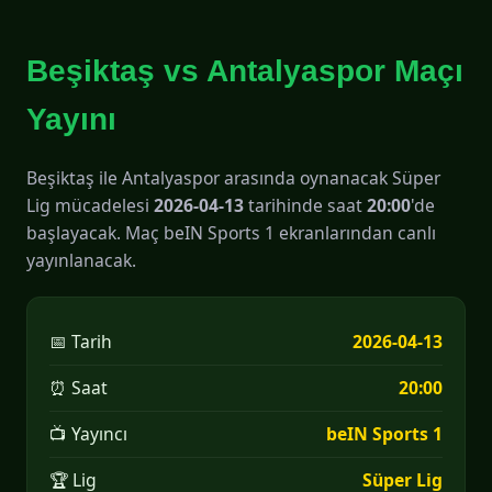
Beşiktaş vs Antalyaspor Maçı
Yayını
Beşiktaş ile Antalyaspor arasında oynanacak Süper
Lig mücadelesi
2026-04-13
tarihinde saat
20:00
'de
başlayacak. Maç beIN Sports 1 ekranlarından canlı
yayınlanacak.
📅 Tarih
2026-04-13
⏰ Saat
20:00
📺 Yayıncı
beIN Sports 1
🏆 Lig
Süper Lig