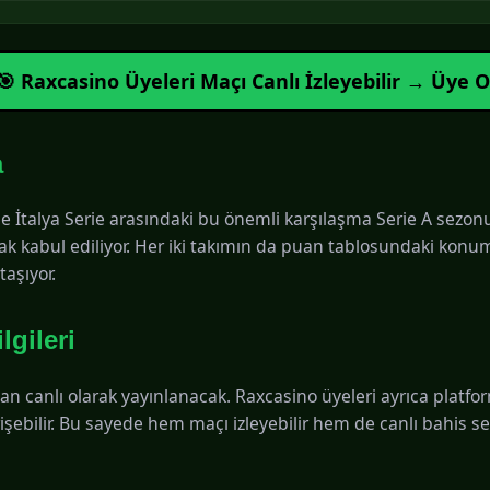
🎯 Raxcasino Üyeleri Maçı Canlı İzleyebilir → Üye O
a
e İtalya Serie arasındaki bu önemli karşılaşma Serie A sezonu
rak kabul ediliyor. Her iki takımın da puan tablosundaki kon
aşıyor.
lgileri
n canlı olarak yayınlanacak. Raxcasino üyeleri ayrıca platfor
işebilir. Bu sayede hem maçı izleyebilir hem de canlı bahis 