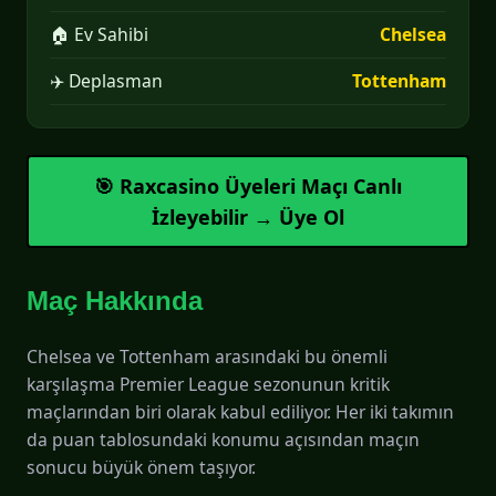
🏠 Ev Sahibi
Chelsea
✈️ Deplasman
Tottenham
🎯 Raxcasino Üyeleri Maçı Canlı
İzleyebilir → Üye Ol
Maç Hakkında
Chelsea ve Tottenham arasındaki bu önemli
karşılaşma Premier League sezonunun kritik
maçlarından biri olarak kabul ediliyor. Her iki takımın
da puan tablosundaki konumu açısından maçın
sonucu büyük önem taşıyor.