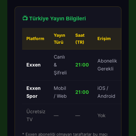
📺 Türkiye Yayın Bilgileri
Yayın
Saat
Platform
Erişim
Türü
(TR)
Canlı
Abonelik
Exxen
&
21:00
Gerekli
Şifreli
Exxen
Mobil
iOS /
21:00
Spor
/ Web
Android
Ücretsiz
—
—
Yok
TV
* Exxen aboneliği olmayan taraftarlar bu maçı