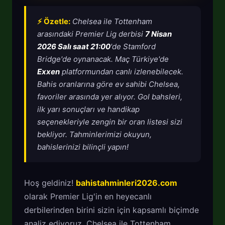
⚡ Özetle:
Chelsea ile Tottenham
arasındaki Premier Lig derbisi
7 Nisan
2026 Salı saat 21:00
'de Stamford
Bridge'de oynanacak. Maç Türkiye'de
Exxen
platformundan canlı izlenebilecek.
Bahis oranlarına göre ev sahibi Chelsea,
favoriler arasında yer alıyor. Gol bahsleri,
ilk yarı sonuçları ve handikap
seçenekleriyle zengin bir oran listesi sizi
bekliyor. Tahminlerimizi okuyun,
bahislerinizi bilinçli yapın!
Hoş geldiniz!
bahistahminleri2026.com
olarak Premier Lig'in en heyecanlı
derbilerinden birini sizin için kapsamlı biçimde
analiz ediyoruz. Chelsea ile Tottenham