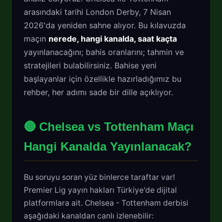
arasındaki tarihi London Derby, 7 Nisan
2026'da yeniden sahne alıyor. Bu kılavuzda
maçın
nerede, hangi kanalda, saat kaçta
yayınlanacağını; bahis oranlarını; tahmin ve
stratejileri bulabilirsiniz. Bahise yeni
başlayanlar için özellikle hazırladığımız bu
rehber, her adımı sade bir dille açıklıyor.
🔴 Chelsea vs Tottenham Maçı
Hangi Kanalda Yayınlanacak?
Bu soruyu soran yüz binlerce taraftar var!
Premier Lig yayın hakları Türkiye'de dijital
platformlara ait. Chelsea - Tottenham derbisi
aşağıdaki kanaldan canlı izlenebilir: