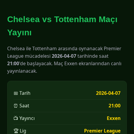
Chelsea vs Tottenham Maçı
Yayını
Chelsea ile Tottenham arasında oynanacak Premier
League mücadelesi
2026-04-07
tarihinde saat
21:00
'de başlayacak. Maç Exxen ekranlarından canlı
yayınlanacak.
📅 Tarih
2026-04-07
⏰ Saat
21:00
📺 Yayıncı
Exxen
🏆 Lig
Premier League