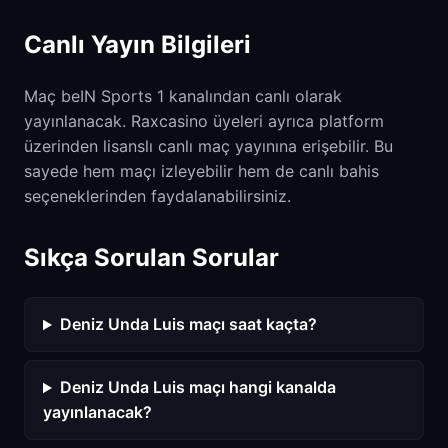
Canlı Yayın Bilgileri
Maç beIN Sports 1 kanalından canlı olarak
yayınlanacak. Raxcasino üyeleri ayrıca platform
üzerinden lisanslı canlı maç yayınına erişebilir. Bu
sayede hem maçı izleyebilir hem de canlı bahis
seçeneklerinden faydalanabilirsiniz.
Sıkça Sorulan Sorular
Deniz Unda Luis maçı saat kaçta?
Deniz Unda Luis maçı hangi kanalda
yayınlanacak?