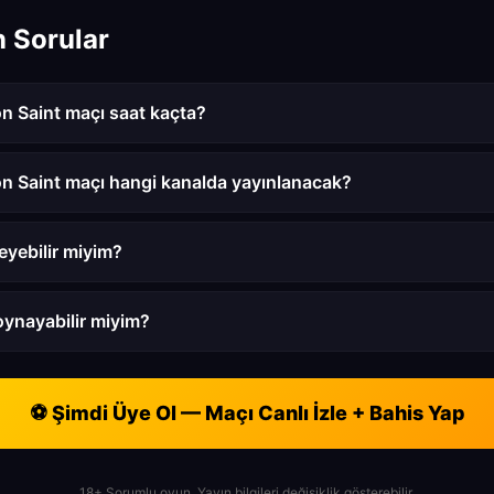
n Sorular
n Saint maçı saat kaçta?
n Saint maçı hangi kanalda yayınlanacak?
leyebilir miyim?
oynayabilir miyim?
⚽ Şimdi Üye Ol — Maçı Canlı İzle + Bahis Yap
18+ Sorumlu oyun. Yayın bilgileri değişiklik gösterebilir.