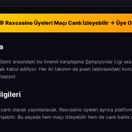
🎯 Raxcasino Üyeleri Maçı Canlı İzleyebilir → Üye O
a
aint arasındaki bu önemli karşılaşma Şampiyonlar Ligi sez
rak kabul ediliyor. Her iki takımın da puan tablosundaki ko
aşıyor.
lgileri
anlı olarak yayınlanacak. Raxcasino üyeleri ayrıca platform
rişebilir. Bu sayede hem maçı izleyebilir hem de canlı bahis