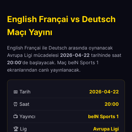
English Françai vs Deutsch
Maçı Yayını
English Françai ile Deutsch arasında oynanacak
Avrupa Ligi mücadelesi
2026-04-22
tarihinde saat
20:00
'de başlayacak. Maç beIN Sports 1
ekranlarından canlı yayınlanacak.
📅 Tarih
2026-04-22
⏰ Saat
20:00
📺 Yayıncı
beIN Sports 1
🏆 Lig
Avrupa Ligi