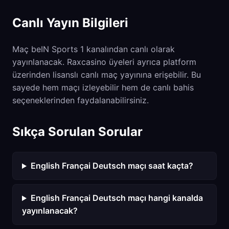
Canlı Yayın Bilgileri
Maç beIN Sports 1 kanalından canlı olarak
yayınlanacak. Raxcasino üyeleri ayrıca platform
üzerinden lisanslı canlı maç yayınına erişebilir. Bu
sayede hem maçı izleyebilir hem de canlı bahis
seçeneklerinden faydalanabilirsiniz.
Sıkça Sorulan Sorular
English Françai Deutsch maçı saat kaçta?
English Françai Deutsch maçı hangi kanalda
yayınlanacak?