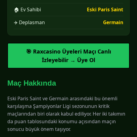
🏠 Ev Sahibi
Eski Paris Saint
✈️ Deplasman
Germain
🎯 Raxcasino Üyeleri Maçı Canlı
İzleyebilir → Üye Ol
Maç Hakkında
Eski Paris Saint ve Germain arasındaki bu önemli
karşılaşma Şampiyonlar Ligi sezonunun kritik
maçlarından biri olarak kabul ediliyor. Her iki takımın
da puan tablosundaki konumu açısından maçın
sonucu büyük önem taşıyor.