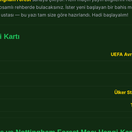
samlı rehberde bulacaksınız. İster yeni başlayan bir bahis mer
 ustası — bu yazı tam size göre hazırlandı. Hadi başlayalım!
i Kartı
UEFA Avr
Ülker S