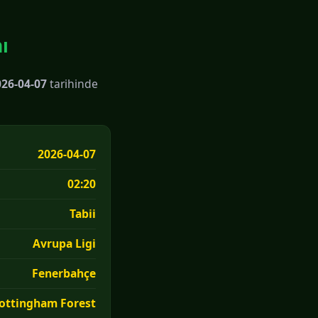
ı
026-04-07
tarihinde
2026-04-07
02:20
Tabii
Avrupa Ligi
Fenerbahçe
ottingham Forest