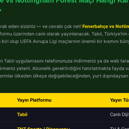
e vs Nottingham Forest Maçı Hangi Ka
?
rak eden sizsiniz — ve cevabı çok net!
Fenerbahçe vs Notti
formu üzerinden canlı olarak yayınlanacak. Tabii, Türkiye'nin 
 biri olup UEFA Avrupa Ligi maçlarının önemli bir kısmını bü
n Tabii uygulamasını telefonunuza indirmeniz ya da web tara
rmeniz yeterli. Abonelik gerektirdiğini hatırlatmakta fayda va
tformlar ülkeden ülkeye değişebileceğinden, yurt dışındaysa
Yayın Platformu
Yayın Tü
Tabii
Canlı Dij