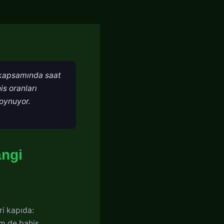
 kapsamında saat
s oranları
 oynuyor.
angi
ri kapıda:
em de bahis