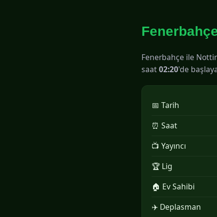
Fenerbahçe
Fenerbahçe ile Nott
saat
02:20
'de başlay
📅 Tarih
⏰ Saat
📺 Yayıncı
🏆 Lig
🏠 Ev Sahibi
✈️ Deplasman