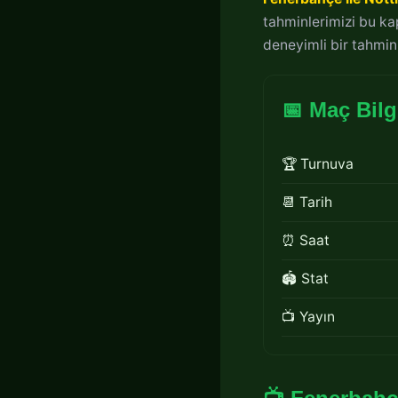
tahminlerimizi bu kap
deneyimli bir tahmin
📅 Maç Bilg
🏆 Turnuva
📆 Tarih
⏰ Saat
🏟️ Stat
📺 Yayın