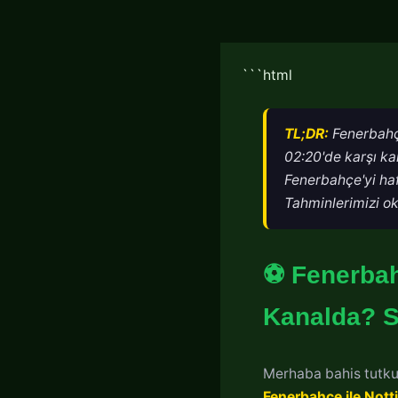
```html
TL;DR:
Fenerbahçe
02:20'de karşı ka
Fenerbahçe'yi hafi
Tahminlerimizi oku
⚽ Fenerbah
Kanalda? S
Merhaba bahis tutkun
Fenerbahçe ile Not