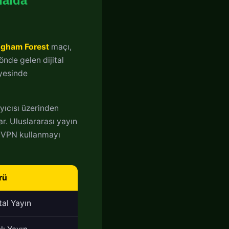
nalda
ngham Forest
maçı,
önde gelen dijital
nyesinde
yıcısı üzerinden
r. Uluslararası yayın
n VPN kullanmayı
rü
ital Yayın