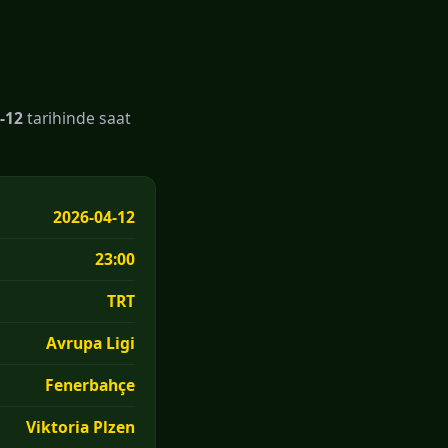
-12
tarihinde saat
2026-04-12
23:00
TRT
Avrupa Ligi
Fenerbahçe
Viktoria Plzen