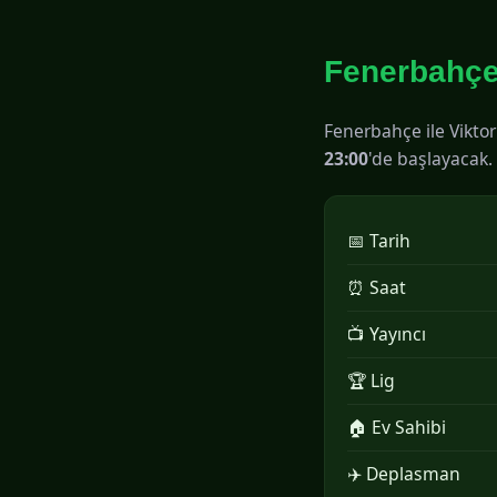
Fenerbahçe 
Fenerbahçe ile Vikto
23:00
'de başlayacak.
📅 Tarih
⏰ Saat
📺 Yayıncı
🏆 Lig
🏠 Ev Sahibi
✈️ Deplasman