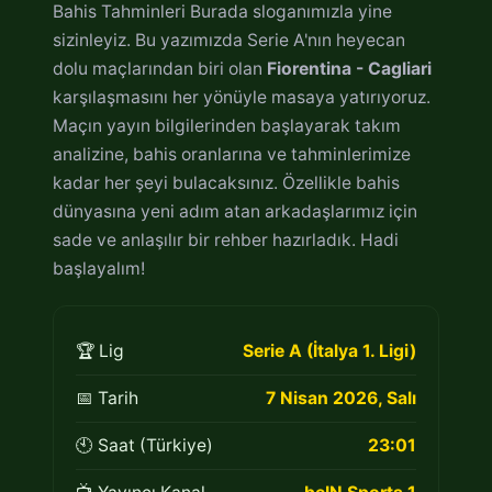
Bahis Tahminleri Burada sloganımızla yine
sizinleyiz. Bu yazımızda Serie A'nın heyecan
dolu maçlarından biri olan
Fiorentina - Cagliari
karşılaşmasını her yönüyle masaya yatırıyoruz.
Maçın yayın bilgilerinden başlayarak takım
analizine, bahis oranlarına ve tahminlerimize
kadar her şeyi bulacaksınız. Özellikle bahis
dünyasına yeni adım atan arkadaşlarımız için
sade ve anlaşılır bir rehber hazırladık. Hadi
başlayalım!
🏆 Lig
Serie A (İtalya 1. Ligi)
📅 Tarih
7 Nisan 2026, Salı
🕙 Saat (Türkiye)
23:01