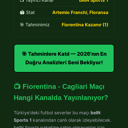
📺 Yayıncı Kanal
beIN Sports 1
🏟️ Stat
Artemio Franchi, Floransa
🎯 Tahminimiz
Fiorentina Kazanır (1)
🎯 Tahminlere Katıl — 2026'nın En
Doğru Analizleri Seni Bekliyor!
📺 Fiorentina - Cagliari Maçı
Hangi Kanalda Yayınlanıyor?
Türkiye'deki futbol severler bu maçı
beIN
Sports 1
kanalından canlı olarak izleyebilecek.
beIN Sports paketine sahip olmayanlar için