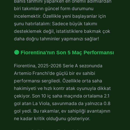
Bahis tahmini yaparken en önemli adımlardan
biri takımların güncel form durumunu
incelemektir. Özellikle yeni başlayanlar için
şunu hatırlatalım: Sadece büyük takımı
desteklemek değil, istatistiklere bakmak çok
daha doğru tahminler yapmanızı sağlar!
🟣 Fiorentina'nın Son 5 Maç Performansı
Fiorentina, 2025-2026 Serie A sezonunda
Artemio Franchi'de güçlü bir ev sahibi
performansı sergiledi. Özellikle orta saha
hakimiyeti ve hızlı kontr atak oyunuyla dikkat
çekiyor. Son 10 iç saha maçında ortalama 2.1
gol atan La Viola, savunmada da yalnızca 0.8
gol yedi. Bu rakamlar, ev sahipliği avantajının
ne kadar kritik olduğunu gösteriyor.