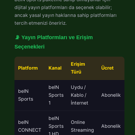
dijital yayın platformları da seçenek olabilir;
ancak yasal yayın haklarına sahip platformları
tercih etmenizi öneririz.
📡 Yayın Platformları ve Erişim
Seçenekleri
Erişim
Platform
Kanal
Ücret
Türü
beIN
Uydu /
beIN
Sports
Kablo /
Abonelik
Sports
1
İnternet
beIN
beIN
Online
Sports
Abonelik
CONNECT
Streaming
1 HD