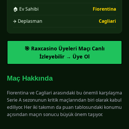
🏠 Ev Sahibi
Fiorentina
✈️ Deplasman
Cagliari
🎯 Raxcasino Üyeleri Maçı Canlı
İzleyebilir → Üye Ol
Maç Hakkında
Fiorentina ve Cagliari arasındaki bu önemli karşılaşma
Serie A sezonunun kritik maçlarından biri olarak kabul
ediliyor. Her iki takımın da puan tablosundaki konumu
açısından maçın sonucu büyük önem taşıyor.