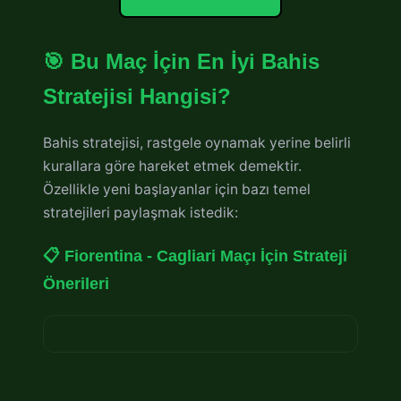
🎯 Bu Maç İçin En İyi Bahis
Stratejisi Hangisi?
Bahis stratejisi, rastgele oynamak yerine belirli
kurallara göre hareket etmek demektir.
Özellikle yeni başlayanlar için bazı temel
stratejileri paylaşmak istedik:
📋 Fiorentina - Cagliari Maçı İçin Strateji
Önerileri