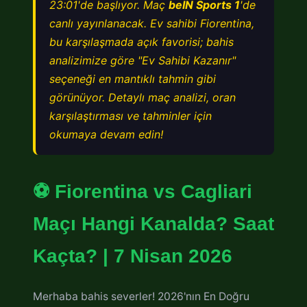
23:01'de başlıyor. Maç
beIN Sports 1
'de
canlı yayınlanacak. Ev sahibi Fiorentina,
bu karşılaşmada açık favorisi; bahis
analizimize göre "Ev Sahibi Kazanır"
seçeneği en mantıklı tahmin gibi
görünüyor. Detaylı maç analizi, oran
karşılaştırması ve tahminler için
okumaya devam edin!
⚽ Fiorentina vs Cagliari
Maçı Hangi Kanalda? Saat
Kaçta? | 7 Nisan 2026
Merhaba bahis severler! 2026'nın En Doğru