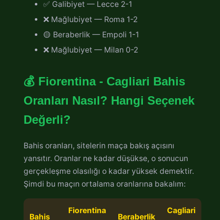
✅ Galibiyet — Lecce 2-1
❌ Mağlubiyet — Roma 1-2
🟡 Beraberlik — Empoli 1-1
❌ Mağlubiyet — Milan 0-2
💰 Fiorentina - Cagliari Bahis
Oranları Nasıl? Hangi Seçenek
Değerli?
Bahis oranları, sitelerin maça bakış açısını
yansıtır. Oranlar ne kadar düşükse, o sonucun
gerçekleşme olasılığı o kadar yüksek demektir.
Şimdi bu maçın ortalama oranlarına bakalım:
Fiorentina
Cagliari
Bahis
Beraberlik