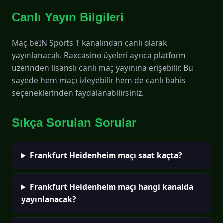
Canlı Yayın Bilgileri
Maç beIN Sports 1 kanalından canlı olarak
yayınlanacak. Raxcasino üyeleri ayrıca platform
üzerinden lisanslı canlı maç yayınına erişebilir. Bu
sayede hem maçı izleyebilir hem de canlı bahis
seçeneklerinden faydalanabilirsiniz.
Sıkça Sorulan Sorular
Frankfurt Heidenheim maçı saat kaçta?
Frankfurt Heidenheim maçı hangi kanalda
yayınlanacak?