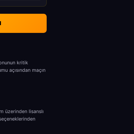
l
onunun kritik
numu açısından maçın
m üzerinden lisanslı
 seçeneklerinden