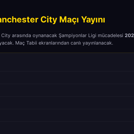
nchester City Maçı Yayını
r City arasında oynanacak Şampiyonlar Ligi mücadelesi
202
yacak. Maç Tabii ekranlarından canlı yayınlanacak.