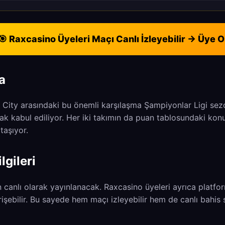
🎯 Raxcasino Üyeleri Maçı Canlı İzleyebilir → Üye O
a
City arasındaki bu önemli karşılaşma Şampiyonlar Ligi sez
rak kabul ediliyor. Her iki takımın da puan tablosundaki ko
aşıyor.
lgileri
 canlı olarak yayınlanacak. Raxcasino üyeleri ayrıca platfor
rişebilir. Bu sayede hem maçı izleyebilir hem de canlı bahis