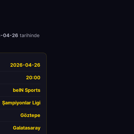
6-04-26
tarihinde
2026-04-26
20:00
beIN Sports
Şampiyonlar Ligi
Göztepe
Galatasaray