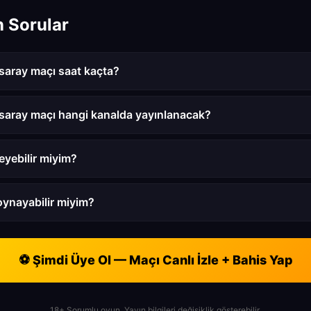
n Sorular
saray maçı saat kaçta?
saray maçı hangi kanalda yayınlanacak?
leyebilir miyim?
oynayabilir miyim?
⚽ Şimdi Üye Ol — Maçı Canlı İzle + Bahis Yap
18+ Sorumlu oyun. Yayın bilgileri değişiklik gösterebilir.