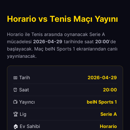
Horario vs Tenis Maçı Yayını
Horario ile Tenis arasında oynanacak Serie A
mücadelesi
2026-04-29
tarihinde saat
20:00
'de
başlayacak. Maç beIN Sports 1 ekranlarından canlı
yayınlanacak.
📅 Tarih
2026-04-29
⏰ Saat
20:00
📺 Yayıncı
beIN Sports 1
🏆 Lig
Serie A
🏠 Ev Sahibi
Horario