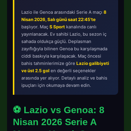
Lazio ile Genoa arasındaki Serie A maçı
8
Nisan 2026, Salı günü saat 22:45'te
başlıyor. Maç
S Sport
kanalında canlı
yayınlanacak. Ev sahibi Lazio, bu sezon iç
sahada oldukça güçlü. Deplasman
zayıflığıyla bilinen Genoa bu karşılaşmada
ciddi baskıyla karşılaşacak. Maç öncesi
bahis tahminlerimize göre
Lazio galibiyeti
ve üst 2.5 gol
en değerli seçenekler
arasında yer alıyor. Detaylı analiz ve bahis
ipuçları için okumaya devam edin.
⚽ Lazio vs Genoa: 8
Nisan 2026 Serie A