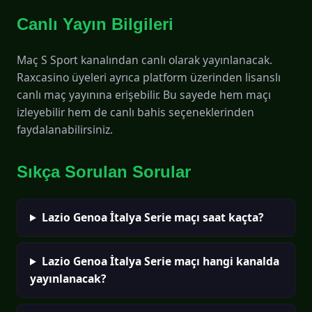
Canlı Yayın Bilgileri
Maç S Sport kanalından canlı olarak yayınlanacak.
Raxcasino üyeleri ayrıca platform üzerinden lisanslı
canlı maç yayınına erişebilir. Bu sayede hem maçı
izleyebilir hem de canlı bahis seçeneklerinden
faydalanabilirsiniz.
Sıkça Sorulan Sorular
Lazio Genoa İtalya Serie maçı saat kaçta?
Lazio Genoa İtalya Serie maçı hangi kanalda
yayınlanacak?