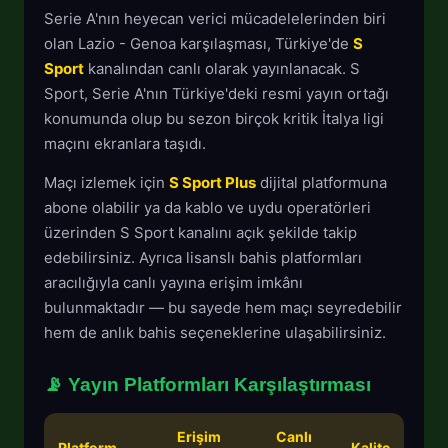
Serie A'nın heyecan verici mücadelelerinden biri
olan Lazio - Genoa karşılaşması, Türkiye'de
S
Sport
kanalından canlı olarak yayınlanacak. S
Sport, Serie A'nın Türkiye'deki resmi yayın ortağı
konumunda olup bu sezon birçok kritik İtalya ligi
maçını ekranlara taşıdı.
Maçı izlemek için
S Sport Plus
dijital platformuna
abone olabilir ya da kablo ve uydu operatörleri
üzerinden S Sport kanalını açık şekilde takip
edebilirsiniz. Ayrıca lisanslı bahis platformları
aracılığıyla canlı yayına erişim imkânı
bulunmaktadır — bu sayede hem maçı seyredebilir
hem de anlık bahis seçeneklerine ulaşabilirsiniz.
📡 Yayın Platformları Karşılaştırması
Erişim
Canlı
Platform
Kalite