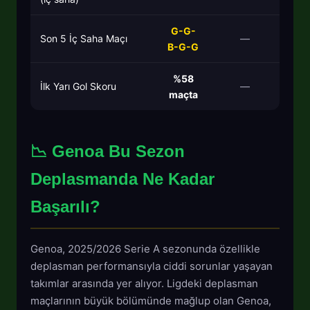
G-G-
Son 5 İç Saha Maçı
—
B-G-G
%58
İlk Yarı Gol Skoru
—
maçta
📉 Genoa Bu Sezon
Deplasmanda Ne Kadar
Başarılı?
Genoa, 2025/2026 Serie A sezonunda özellikle
deplasman performansıyla ciddi sorunlar yaşayan
takımlar arasında yer alıyor. Ligdeki deplasman
maçlarının büyük bölümünde mağlup olan Genoa,