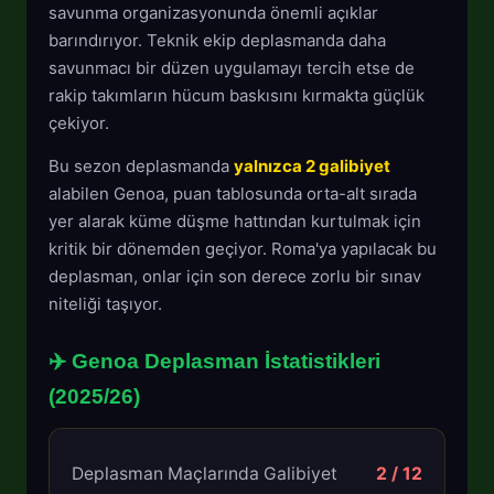
savunma organizasyonunda önemli açıklar
barındırıyor. Teknik ekip deplasmanda daha
savunmacı bir düzen uygulamayı tercih etse de
rakip takımların hücum baskısını kırmakta güçlük
çekiyor.
Bu sezon deplasmanda
yalnızca 2 galibiyet
alabilen Genoa, puan tablosunda orta-alt sırada
yer alarak küme düşme hattından kurtulmak için
kritik bir dönemden geçiyor. Roma'ya yapılacak bu
deplasman, onlar için son derece zorlu bir sınav
niteliği taşıyor.
✈️ Genoa Deplasman İstatistikleri
(2025/26)
Deplasman Maçlarında Galibiyet
2 / 12