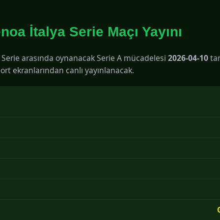
noa İtalya Serie Maçı Yayını
ya Serie arasında oynanacak Serie A mücadelesi
2026-04-10
tar
ort ekranlarından canlı yayınlanacak.