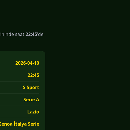
ihinde saat
22:45
'de
2026-04-10
22:45
S Sport
Serie A
Lazio
Genoa İtalya Serie