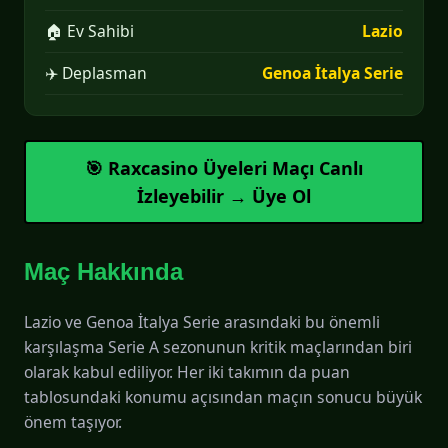
🏠 Ev Sahibi
Lazio
✈️ Deplasman
Genoa İtalya Serie
🎯 Raxcasino Üyeleri Maçı Canlı
İzleyebilir → Üye Ol
Maç Hakkında
Lazio ve Genoa İtalya Serie arasındaki bu önemli
karşılaşma Serie A sezonunun kritik maçlarından biri
olarak kabul ediliyor. Her iki takımın da puan
tablosundaki konumu açısından maçın sonucu büyük
önem taşıyor.