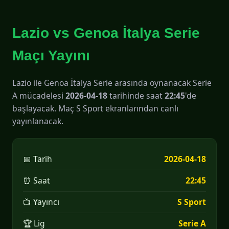
Lazio vs Genoa İtalya Serie
Maçı Yayını
Lazio ile Genoa İtalya Serie arasında oynanacak Serie
A mücadelesi
2026-04-18
tarihinde saat
22:45
'de
başlayacak. Maç S Sport ekranlarından canlı
yayınlanacak.
📅 Tarih
2026-04-18
⏰ Saat
22:45
📺 Yayıncı
S Sport
🏆 Lig
Serie A