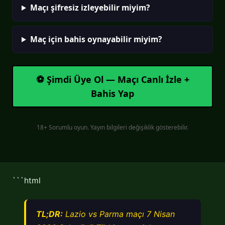
Maçı şifresiz izleyebilir miyim?
Maç için bahis oynayabilir miyim?
⚽ Şimdi Üye Ol — Maçı Canlı İzle +
Bahis Yap
18+ Sorumlu oyun. Yayın bilgileri değişiklik gösterebilir.
```html
TL;DR:
Lazio vs Parma maçı 7 Nisan