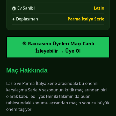
🏠 Ev Sahibi
Lazio
✈️ Deplasman
Parma İtalya Serie
🎯 Raxcasino Üyeleri Maçı Canlı
İzleyebilir → Üye Ol
Maç Hakkında
Lazio ve Parma İtalya Serie arasındaki bu önemli
karşılaşma Serie A sezonunun kritik maçlarından biri
olarak kabul ediliyor. Her iki takımın da puan
tablosundaki konumu açısından maçın sonucu büyük
önem taşıyor.