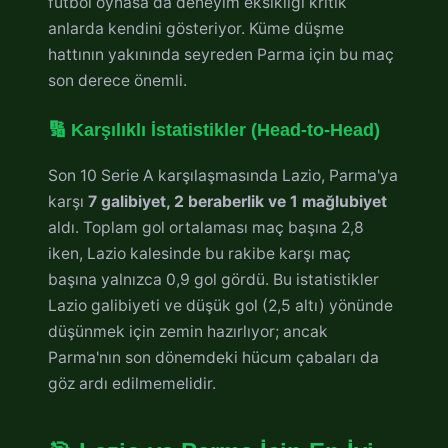
futbol oynasa da deneyim eksikliği kritik
anlarda kendini gösteriyor. Küme düşme
hattının yakınında seyreden Parma için bu maç
son derece önemli.
🔢 Karşılıklı İstatistikler (Head-to-Head)
Son 10 Serie A karşılaşmasında Lazio, Parma'ya
karşı
7 galibiyet, 2 beraberlik ve 1 mağlubiyet
aldı. Toplam gol ortalaması maç başına 2,8
iken, Lazio kalesinde bu rakibe karşı maç
başına yalnızca 0,9 gol gördü. Bu istatistikler
Lazio galibiyeti ve düşük gol (2,5 altı) yönünde
düşünmek için zemin hazırlıyor; ancak
Parma'nın son dönemdeki hücum çabaları da
göz ardı edilmemelidir.