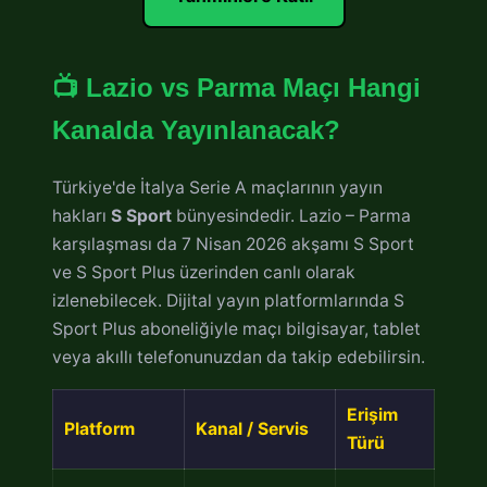
📺 Lazio vs Parma Maçı Hangi
Kanalda Yayınlanacak?
Türkiye'de İtalya Serie A maçlarının yayın
hakları
S Sport
bünyesindedir. Lazio – Parma
karşılaşması da 7 Nisan 2026 akşamı S Sport
ve S Sport Plus üzerinden canlı olarak
izlenebilecek. Dijital yayın platformlarında S
Sport Plus aboneliğiyle maçı bilgisayar, tablet
veya akıllı telefonunuzdan da takip edebilirsin.
Erişim
Platform
Kanal / Servis
Türü