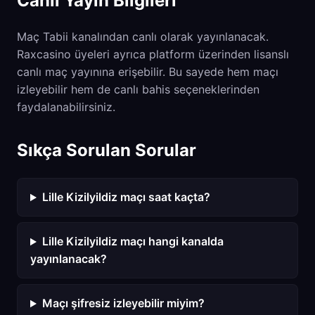
Canlı Yayın Bilgileri
Maç Tabii kanalından canlı olarak yayınlanacak.
Raxcasino üyeleri ayrıca platform üzerinden lisanslı
canlı maç yayınına erişebilir. Bu sayede hem maçı
izleyebilir hem de canlı bahis seçeneklerinden
faydalanabilirsiniz.
Sıkça Sorulan Sorular
Lille Kizilyildiz maçı saat kaçta?
Lille Kizilyildiz maçı hangi kanalda
yayınlanacak?
Maçı şifresiz izleyebilir miyim?