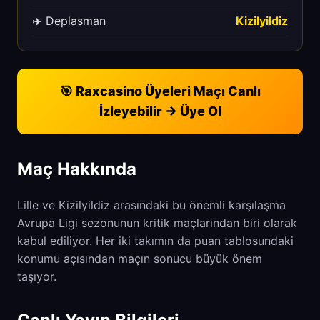
✈️ Deplasman
Kizilyildiz
🎯 Raxcasino Üyeleri Maçı Canlı
İzleyebilir → Üye Ol
Maç Hakkında
Lille ve Kizilyildiz arasındaki bu önemli karşılaşma
Avrupa Ligi sezonunun kritik maçlarından biri olarak
kabul ediliyor. Her iki takımın da puan tablosundaki
konumu açısından maçın sonucu büyük önem
taşıyor.