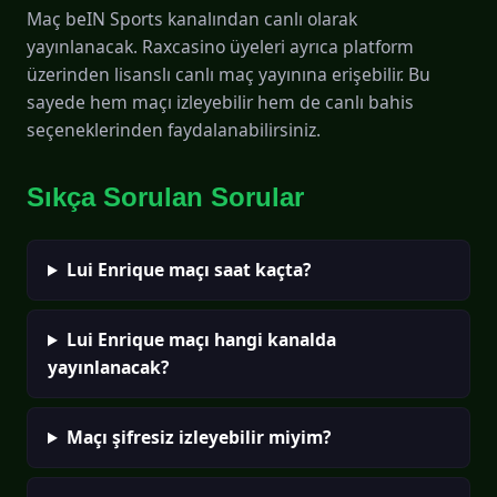
Maç beIN Sports kanalından canlı olarak
yayınlanacak. Raxcasino üyeleri ayrıca platform
üzerinden lisanslı canlı maç yayınına erişebilir. Bu
sayede hem maçı izleyebilir hem de canlı bahis
seçeneklerinden faydalanabilirsiniz.
Sıkça Sorulan Sorular
Lui Enrique maçı saat kaçta?
Lui Enrique maçı hangi kanalda
yayınlanacak?
Maçı şifresiz izleyebilir miyim?