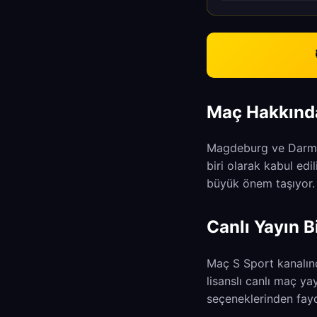
Maç Hakkınd
Magdeburg ve Darmst
biri olarak kabul ed
büyük önem taşıyor.
Canlı Yayın Bi
Maç S Sport kanalınd
lisanslı canlı maç ya
seçeneklerinden fayda