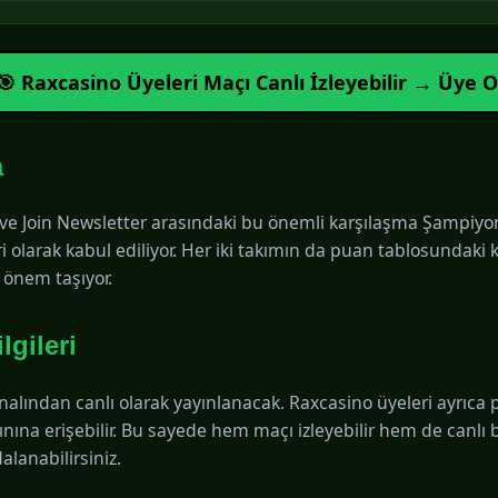
🎯 Raxcasino Üyeleri Maçı Canlı İzleyebilir → Üye O
a
ve Join Newsletter arasındaki bu önemli karşılaşma Şampiyo
ri olarak kabul ediliyor. Her iki takımın da puan tablosundak
önem taşıyor.
lgileri
lından canlı olarak yayınlanacak. Raxcasino üyeleri ayrıca 
yınına erişebilir. Bu sayede hem maçı izleyebilir hem de canlı 
lanabilirsiniz.