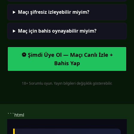
Maçı şifresiz izleyebilir miyim?
Maç için bahis oynayabilir miyim?
⚽ Şimdi Üye Ol — Maçı Canlı İzle +
Bahis Yap
18+ Sorumlu oyun. Yayın bilgileri değişiklik gösterebilir.
```html