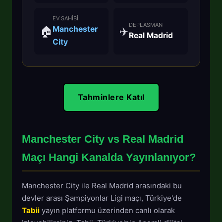
EV SAHIBI
DEPLASMAN
Manchester
🏠
✈️
Real Madrid
City
Tahminlere Katıl
Manchester City vs Real Madrid
Maçı Hangi Kanalda Yayınlanıyor?
Manchester City ile Real Madrid arasındaki bu
devler arası Şampiyonlar Ligi maçı, Türkiye'de
Tabii
yayın platformu üzerinden canlı olarak