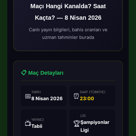
Maçı Hangi Kanalda? Saat
Kaçta? — 8 Nisan 2026
Canlı yayın bilgileri, bahis oranları ve
uzman tahminler burada
📋 Maç Detayları
TARIH
SAAT (TÜRKIYE)
📅
⏰
8 Nisan 2026
23:00
LIG
YAYINCI
Şampiyonlar
📺
🏆
Tabii
Ligi