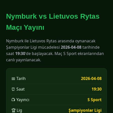
Nymburk vs Lietuvos Rytas
Maçı Yayını
Nymburk ile Lietuvos Rytas arasında oynanacak
Şampiyonlar Ligi mücadelesi
2026-04-08
tarihinde
saat
19:30
'de başlayacak. Maç S Sport ekranlarından
canlı yayınlanacak.
📅 Tarih
2026-04-08
⏰ Saat
19:30
📺 Yayıncı
S Sport
🏆 Lig
Şampiyonlar Ligi