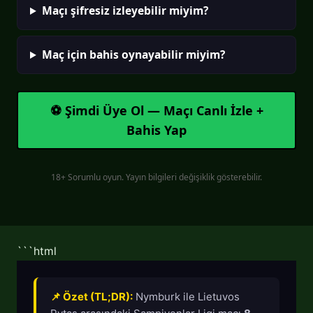
Maçı şifresiz izleyebilir miyim?
Maç için bahis oynayabilir miyim?
⚽ Şimdi Üye Ol — Maçı Canlı İzle +
Bahis Yap
18+ Sorumlu oyun. Yayın bilgileri değişiklik gösterebilir.
```html
📌 Özet (TL;DR):
Nymburk ile Lietuvos