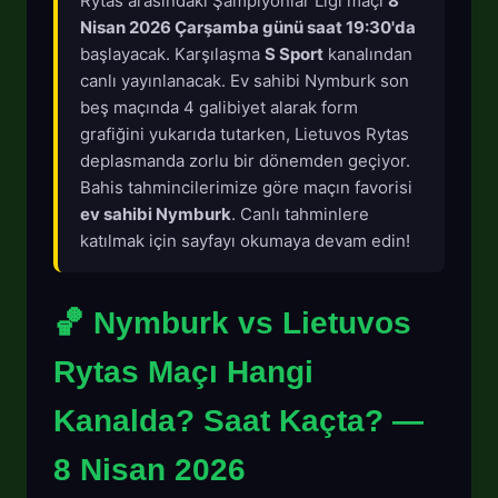
Rytas arasındaki Şampiyonlar Ligi maçı
8
Nisan 2026 Çarşamba günü saat 19:30'da
başlayacak. Karşılaşma
S Sport
kanalından
canlı yayınlanacak. Ev sahibi Nymburk son
beş maçında 4 galibiyet alarak form
grafiğini yukarıda tutarken, Lietuvos Rytas
deplasmanda zorlu bir dönemden geçiyor.
Bahis tahmincilerimize göre maçın favorisi
ev sahibi Nymburk
. Canlı tahminlere
katılmak için sayfayı okumaya devam edin!
🏀 Nymburk vs Lietuvos
Rytas Maçı Hangi
Kanalda? Saat Kaçta? —
8 Nisan 2026