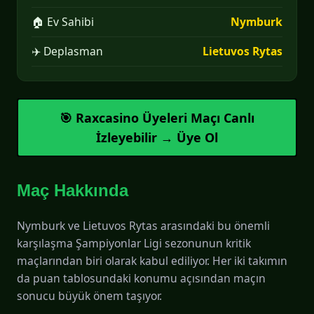
🏠 Ev Sahibi
Nymburk
✈️ Deplasman
Lietuvos Rytas
🎯 Raxcasino Üyeleri Maçı Canlı
İzleyebilir → Üye Ol
Maç Hakkında
Nymburk ve Lietuvos Rytas arasındaki bu önemli
karşılaşma Şampiyonlar Ligi sezonunun kritik
maçlarından biri olarak kabul ediliyor. Her iki takımın
da puan tablosundaki konumu açısından maçın
sonucu büyük önem taşıyor.