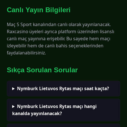
Canlı Yayın Bilgileri
Maç S Sport kanalından canlı olarak yayınlanacak.
Raxcasino üyeleri ayrıca platform üzerinden lisanslı
canlı maç yayınına erişebilir. Bu sayede hem maçı
izleyebilir hem de canlı bahis seçeneklerinden
faydalanabilirsiniz.
Sıkça Sorulan Sorular
Nymburk Lietuvos Rytas maçı saat kaçta?
Nymburk Lietuvos Rytas maçı hangi
kanalda yayınlanacak?