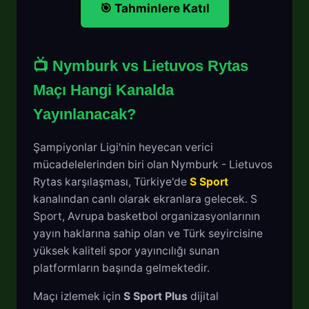
🎯 Tahminlere Katıl
📺 Nymburk vs Lietuvos Rytas
Maçı Hangi Kanalda
Yayınlanacak?
Şampiyonlar Ligi'nin heyecan verici
mücadelelerinden biri olan Nymburk - Lietuvos
Rytas karşılaşması, Türkiye'de
S Sport
kanalından canlı olarak ekranlara gelecek. S
Sport, Avrupa basketbol organizasyonlarının
yayın haklarına sahip olan ve Türk seyircisine
yüksek kaliteli spor yayıncılığı sunan
platformların başında gelmektedir.
Maçı izlemek için
S Sport Plus
dijital