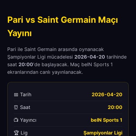
Pari vs Saint Germain Maçı
Yayını
Pari ile Saint Germain arasında oynanacak
Şampiyonlar Ligi mücadelesi
2026-04-20
tarihinde
saat
20:00
'de başlayacak. Maç beIN Sports 1
ekranlarından canlı yayınlanacak.
📅 Tarih
2026-04-20
⏰ Saat
20:00
📺 Yayıncı
beIN Sports 1
🏆 Lig
Şampiyonlar Ligi