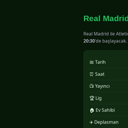
Real Madrid
Real Madrid ile Atle
20:30
'de başlayacak.
📅 Tarih
⏰ Saat
📺 Yayıncı
🏆 Lig
🏠 Ev Sahibi
✈️ Deplasman