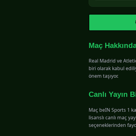
Maç Hakkınd
Real Madrid ve Atlet
biri olarak kabul ed
önem taşıyor.
Canlı Yayın Bi
Maç beIN Sports 1 ka
lisanslı canlı maç ya
seçeneklerinden fayda