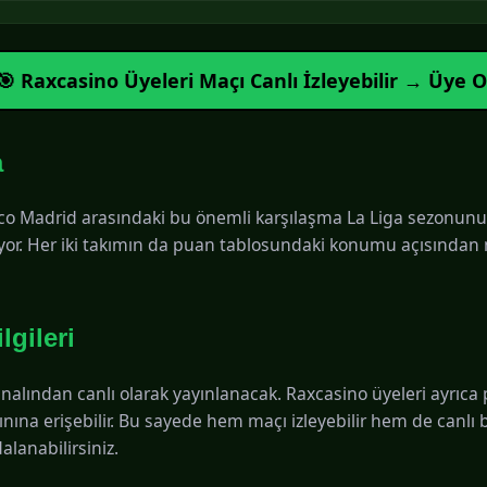
🎯 Raxcasino Üyeleri Maçı Canlı İzleyebilir → Üye O
a
ico Madrid arasındaki bu önemli karşılaşma La Liga sezonunu
iliyor. Her iki takımın da puan tablosundaki konumu açısınd
lgileri
nalından canlı olarak yayınlanacak. Raxcasino üyeleri ayrıca
yınına erişebilir. Bu sayede hem maçı izleyebilir hem de canlı 
lanabilirsiniz.