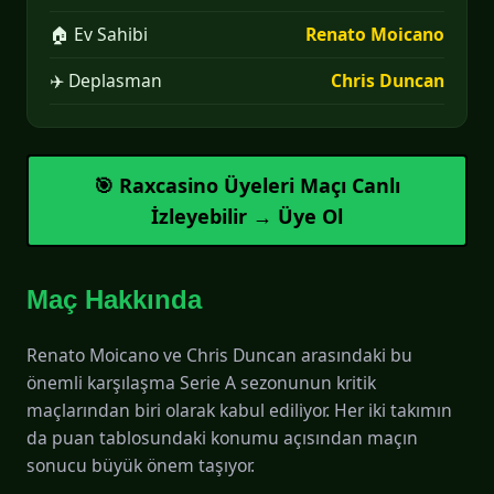
🏠 Ev Sahibi
Renato Moicano
✈️ Deplasman
Chris Duncan
🎯 Raxcasino Üyeleri Maçı Canlı
İzleyebilir → Üye Ol
Maç Hakkında
Renato Moicano ve Chris Duncan arasındaki bu
önemli karşılaşma Serie A sezonunun kritik
maçlarından biri olarak kabul ediliyor. Her iki takımın
da puan tablosundaki konumu açısından maçın
sonucu büyük önem taşıyor.