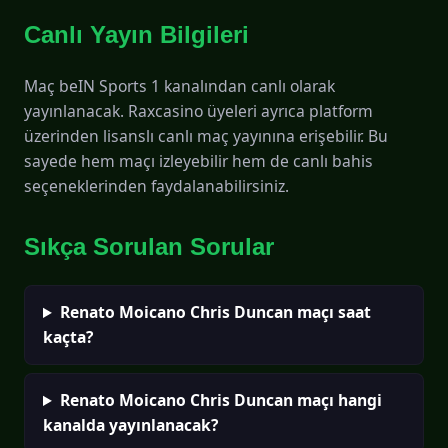
Canlı Yayın Bilgileri
Maç beIN Sports 1 kanalından canlı olarak
yayınlanacak. Raxcasino üyeleri ayrıca platform
üzerinden lisanslı canlı maç yayınına erişebilir. Bu
sayede hem maçı izleyebilir hem de canlı bahis
seçeneklerinden faydalanabilirsiniz.
Sıkça Sorulan Sorular
Renato Moicano Chris Duncan maçı saat
kaçta?
Renato Moicano Chris Duncan maçı hangi
kanalda yayınlanacak?