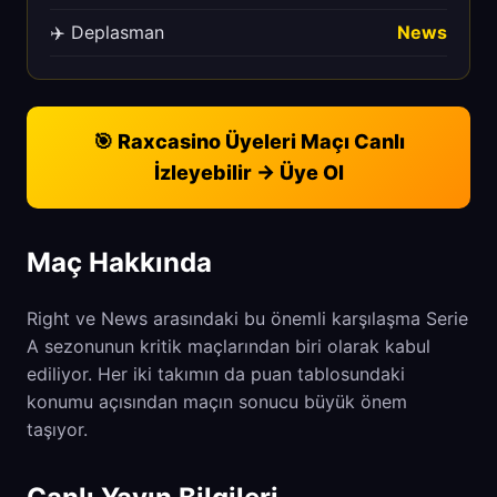
✈️ Deplasman
News
🎯 Raxcasino Üyeleri Maçı Canlı
İzleyebilir → Üye Ol
Maç Hakkında
Right ve News arasındaki bu önemli karşılaşma Serie
A sezonunun kritik maçlarından biri olarak kabul
ediliyor. Her iki takımın da puan tablosundaki
konumu açısından maçın sonucu büyük önem
taşıyor.