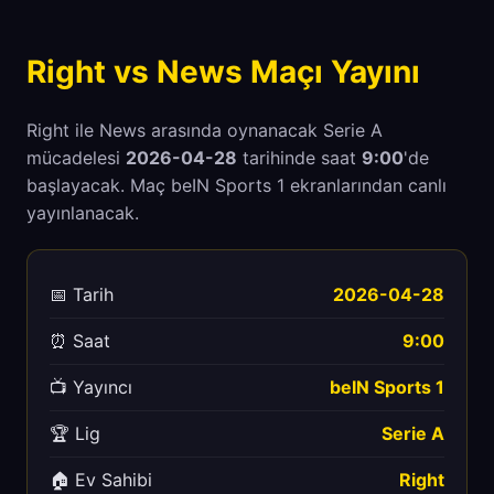
Right vs News Maçı Yayını
Right ile News arasında oynanacak Serie A
mücadelesi
2026-04-28
tarihinde saat
9:00
'de
başlayacak. Maç beIN Sports 1 ekranlarından canlı
yayınlanacak.
📅 Tarih
2026-04-28
⏰ Saat
9:00
📺 Yayıncı
beIN Sports 1
🏆 Lig
Serie A
🏠 Ev Sahibi
Right