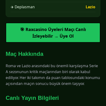
✈️ Deplasman
Lazio
🎯 Raxcasino Üyeleri Maçı Canlı
İzleyebilir → Üye Ol
Maç Hakkında
Roma ve Lazio arasındaki bu önemli karşılaşma Serie
A sezonunun kritik maçlarından biri olarak kabul
ediliyor. Her iki takımın da puan tablosundaki konumu
açısından maçın sonucu büyük önem taşıyor.
Canlı Yayın Bilgileri