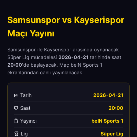
Samsunspor vs Kayserispor
Maçı Yayını
Samsunspor ile Kayserispor arasında oynanacak
Süper Lig mücadelesi
2026-04-21
tarihinde saat
20:00
'de başlayacak. Maç beIN Sports 1
ekranlarından canlı yayınlanacak.
📅 Tarih
2026-04-21
⏰ Saat
20:00
📺 Yayıncı
beIN Sports 1
🏆 Lig
Süper Lig