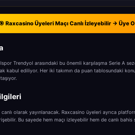
🎯 Raxcasino Üyeleri Maçı Canlı İzleyebilir → Üye O
a
lspor Trendyol arasındaki bu önemli karşılaşma Serie A sez
rak kabul ediliyor. Her iki takımın da puan tablosundaki ko
aşıyor.
lgileri
 canlı olarak yayınlanacak. Raxcasino üyeleri ayrıca platfor
rişebilir. Bu sayede hem maçı izleyebilir hem de canlı bahis