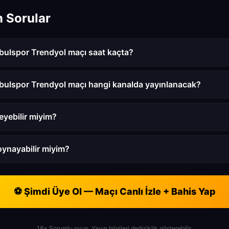
n Sorular
bulspor Trendyol maçı saat kaçta?
nbulspor Trendyol maçı hangi kanalda yayınlanacak?
leyebilir miyim?
oynayabilir miyim?
⚽ Şimdi Üye Ol — Maçı Canlı İzle + Bahis Yap
18+ Sorumlu oyun. Yayın bilgileri değişiklik gösterebilir.