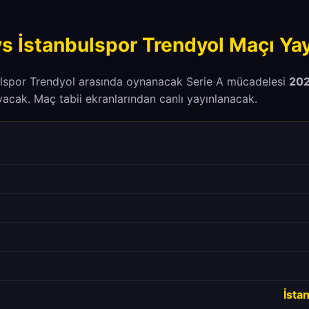
s İstanbulspor Trendyol Maçı Yay
bulspor Trendyol arasında oynanacak Serie A mücadelesi
20
yacak. Maç tabii ekranlarından canlı yayınlanacak.
İsta