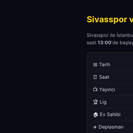
Sivasspor v
Sivasspor ile İstan
saat
13:00
'de başla
📅 Tarih
⏰ Saat
📺 Yayıncı
🏆 Lig
🏠 Ev Sahibi
✈️ Deplasman