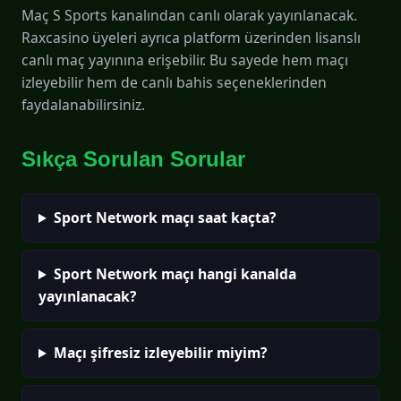
Maç S Sports kanalından canlı olarak yayınlanacak.
Raxcasino üyeleri ayrıca platform üzerinden lisanslı
canlı maç yayınına erişebilir. Bu sayede hem maçı
izleyebilir hem de canlı bahis seçeneklerinden
faydalanabilirsiniz.
Sıkça Sorulan Sorular
Sport Network maçı saat kaçta?
Sport Network maçı hangi kanalda
yayınlanacak?
Maçı şifresiz izleyebilir miyim?