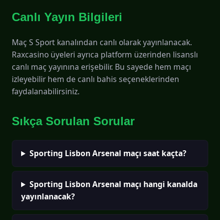
Canlı Yayın Bilgileri
Maç S Sport kanalından canlı olarak yayınlanacak.
Raxcasino üyeleri ayrıca platform üzerinden lisanslı
canlı maç yayınına erişebilir. Bu sayede hem maçı
izleyebilir hem de canlı bahis seçeneklerinden
faydalanabilirsiniz.
Sıkça Sorulan Sorular
Sporting Lisbon Arsenal maçı saat kaçta?
Sporting Lisbon Arsenal maçı hangi kanalda
yayınlanacak?