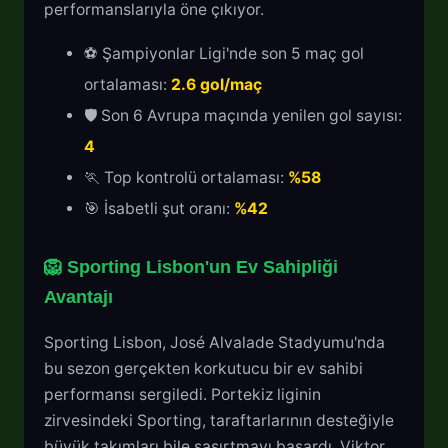
performanslarıyla öne çıkıyor.
⚽ Şampiyonlar Ligi'nde son 5 maç gol
ortalaması:
2.6 gol/maç
🛡️ Son 6 Avrupa maçında yenilen gol sayısı:
4
🏃 Top kontrolü ortalaması:
%58
🎯 İsabetli şut oranı:
%42
🦁 Sporting Lisbon'un Ev Sahipliği
Avantajı
Sporting Lisbon, José Alvalade Stadyumu'nda
bu sezon gerçekten korkutucu bir ev sahibi
performansı sergiledi. Portekiz liginin
zirvesindeki Sporting, taraftarlarının desteğiyle
büyük takımları bile şaşırtmayı başardı. Viktor