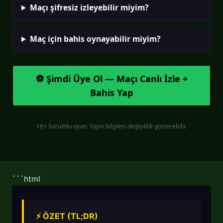
Maçı şifresiz izleyebilir miyim?
Maç için bahis oynayabilir miyim?
⚽ Şimdi Üye Ol — Maçı Canlı İzle +
Bahis Yap
18+ Sorumlu oyun. Yayın bilgileri değişiklik gösterebilir.
```html
⚡ ÖZET (TL;DR)