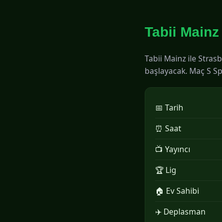
Tabii Mainz
Tabii Mainz ile Stra
başlayacak. Maç S Sp
📅 Tarih
⏰ Saat
📺 Yayıncı
🏆 Lig
🏠 Ev Sahibi
✈️ Deplasman