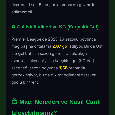
dışarıdaki son 5 maç ortalaması da göz ardı
edilmemeli.
⚽ Gol İstatistikleri ve KG (Karşılıklı Gol)
Premier League'de 2025-26 sezonu boyunca
maç başına ortalama
2.87 gol
atılıyor. Bu da Üst
2.5 gol bahsini sezon genelinde oldukça
avantajlı kılıyor. Ayrıca karşılıklı gol (KG Var)
seçeneği sezon boyunca
%58
oranında
gerçekleşiyor, bu da dikkat edilmesi gereken
güçlü bir trend.
📺 Maçı Nereden ve Nasıl Canlı
İzleyebilirsiniz?