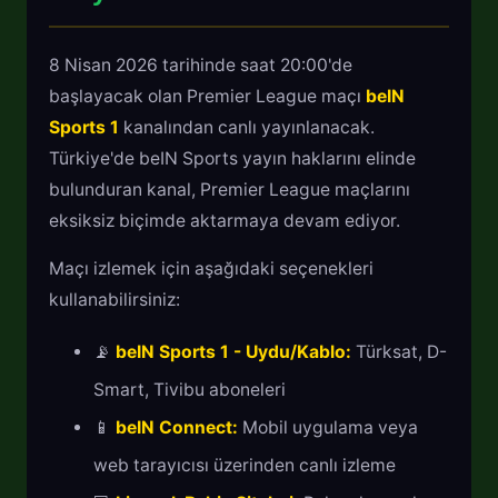
8 Nisan 2026 tarihinde saat 20:00'de
başlayacak olan Premier League maçı
beIN
Sports 1
kanalından canlı yayınlanacak.
Türkiye'de beIN Sports yayın haklarını elinde
bulunduran kanal, Premier League maçlarını
eksiksiz biçimde aktarmaya devam ediyor.
Maçı izlemek için aşağıdaki seçenekleri
kullanabilirsiniz:
📡
beIN Sports 1 - Uydu/Kablo:
Türksat, D-
Smart, Tivibu aboneleri
📱
beIN Connect:
Mobil uygulama veya
web tarayıcısı üzerinden canlı izleme