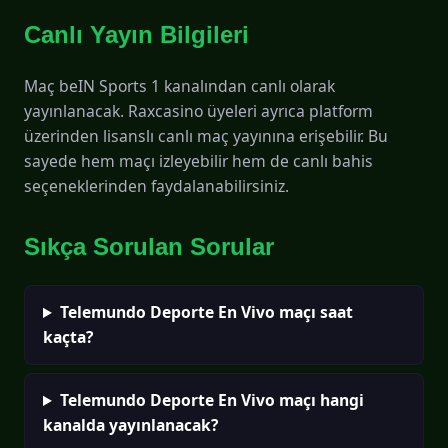
Canlı Yayın Bilgileri
Maç beIN Sports 1 kanalından canlı olarak
yayınlanacak. Raxcasino üyeleri ayrıca platform
üzerinden lisanslı canlı maç yayınına erişebilir. Bu
sayede hem maçı izleyebilir hem de canlı bahis
seçeneklerinden faydalanabilirsiniz.
Sıkça Sorulan Sorular
Telemundo Deporte En Vivo maçı saat
kaçta?
Telemundo Deporte En Vivo maçı hangi
kanalda yayınlanacak?