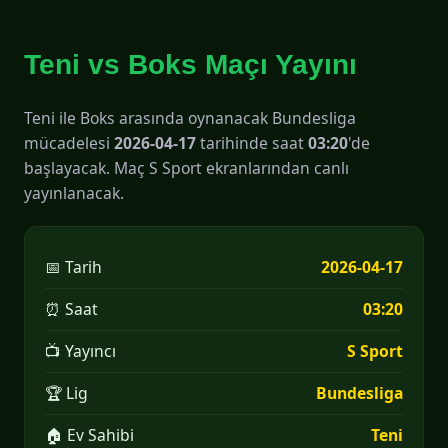
Teni vs Boks Maçı Yayını
Teni ile Boks arasında oynanacak Bundesliga
mücadelesi
2026-04-17
tarihinde saat
03:20
'de
başlayacak. Maç S Sport ekranlarından canlı
yayınlanacak.
📅 Tarih
2026-04-17
⏰ Saat
03:20
📺 Yayıncı
S Sport
🏆 Lig
Bundesliga
🏠 Ev Sahibi
Teni