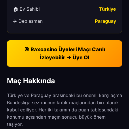
🏠 Ev Sahibi
Türkiye
✈️ Deplasman
Paraguay
🎯 Raxcasino Üyeleri Maçı Canlı
İzleyebilir → Üye Ol
Maç Hakkında
Türkiye ve Paraguay arasındaki bu önemli karşılaşma
Bundesliga sezonunun kritik maçlarından biri olarak
kabul ediliyor. Her iki takımın da puan tablosundaki
konumu açısından maçın sonucu büyük önem
taşıyor.