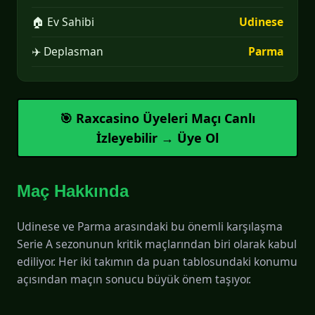
🏠 Ev Sahibi
Udinese
✈️ Deplasman
Parma
🎯 Raxcasino Üyeleri Maçı Canlı
İzleyebilir → Üye Ol
Maç Hakkında
Udinese ve Parma arasındaki bu önemli karşılaşma
Serie A sezonunun kritik maçlarından biri olarak kabul
ediliyor. Her iki takımın da puan tablosundaki konumu
açısından maçın sonucu büyük önem taşıyor.