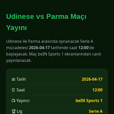
Udinese vs Parma Maçı
Yayını
Udinese ile Parma arasında oynanacak Serie A
mücadelesi
2026-04-17
tarihinde saat
12:00
'de
başlayacak. Maç beIN Sports 1 ekranlarından canlı
yayınlanacak.
📅 Tarih
2026-04-17
⏰ Saat
12:00
📺 Yayıncı
beIN Sports 1
🏆 Lig
Serie A