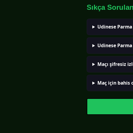
Sıkça Sorulan
Udinese Parma İ
Udinese Parma 
Maçı şifresiz iz
Maç için bahis 