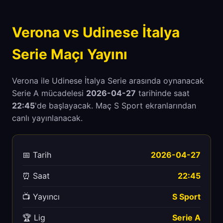
Verona vs Udinese İtalya
Serie Maçı Yayını
Verona ile Udinese İtalya Serie arasında oynanacak
Serie A mücadelesi
2026-04-27
tarihinde saat
22:45
'de başlayacak. Maç S Sport ekranlarından
canlı yayınlanacak.
📅 Tarih
2026-04-27
⏰ Saat
22:45
📺 Yayıncı
S Sport
🏆 Lig
Serie A