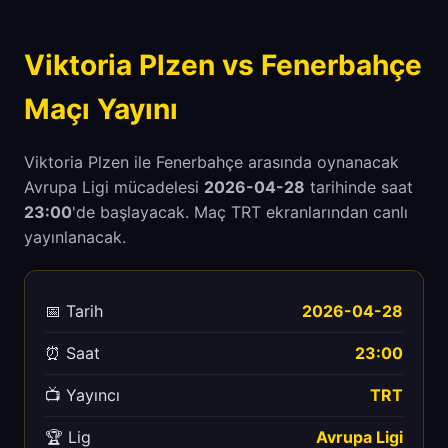
Viktoria Plzen vs Fenerbahçe
Maçı Yayını
Viktoria Plzen ile Fenerbahçe arasında oynanacak
Avrupa Ligi mücadelesi
2026-04-28
tarihinde saat
23:00
'de başlayacak. Maç TRT ekranlarından canlı
yayınlanacak.
📅 Tarih
2026-04-28
⏰ Saat
23:00
📺 Yayıncı
TRT
🏆 Lig
Avrupa Ligi